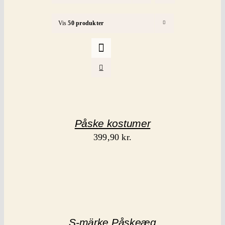
inspiration
Vis
50 produkter
Mærker
kontakt
Påske kostumer
399,90
kr.
S-märke Påskeæg