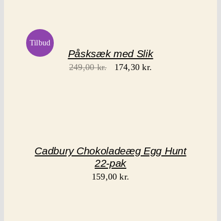
Tilbud
Påsksæk med Slik
Den
Den
249,00
kr.
174,30
kr.
oprindelige
aktuelle
pris
pris
var:
er:
249,00 kr..
174,30 kr..
Cadbury Chokoladeæg Egg Hunt
22-pak
159,00
kr.