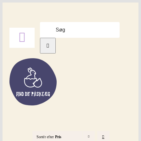
Skip
to
content
Søg
efter:
Toggle
Navigation
Forside
Find Påskeæg
Påskepynt
Påskepynt LEGO
Sortér efter
Pris