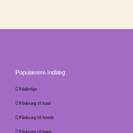
Populærere Indlæg
Påsketips
Påskeæg til ham
Påskeæg til hende
Påskeæg til børn