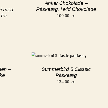
Anker Chokolade –
Påskeæg, Hvid Chokolade
ni med
 fra
100,00
kr.
den –
Summerbird 5 Classic
ke
Påskeæg
134,00
kr.