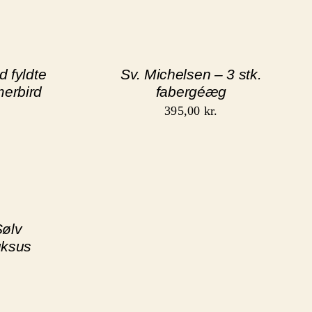
 fyldte
Sv. Michelsen – 3 stk.
erbird
fabergéæg
395,00
kr.
ølv
uksus