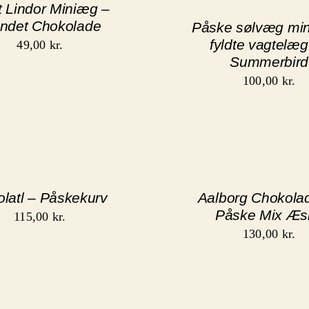
t Lindor Miniæg –
andet Chokolade
Påske sølvæg mi
fyldte vagtelæg
49,00
kr.
Summerbird
100,00
kr.
latl – Påskekurv
Aalborg Chokola
Påske Mix Æs
115,00
kr.
130,00
kr.