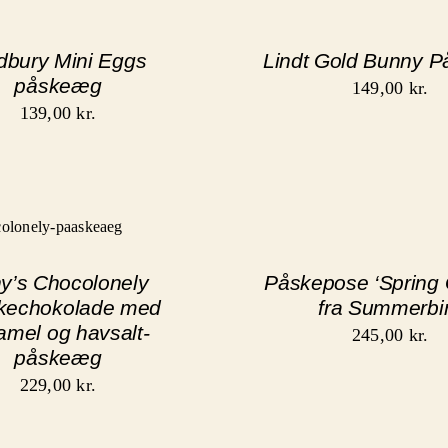
dbury Mini Eggs
Lindt Gold Bunny 
påskeæg
149,00
kr.
139,00
kr.
y’s Chocolonely
Påskepose ‘Spring 
kechokolade med
fra Summerbi
amel og havsalt-
245,00
kr.
påskeæg
229,00
kr.