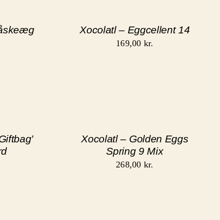
Påskeæg
Xocolatl – Eggcellent 14
169,00
kr.
Giftbag’
Xocolatl – Golden Eggs
rd
Spring 9 Mix
268,00
kr.