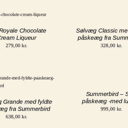
Royale Chocolate
Sølvæg Classic med
ream Liqueur
påskeæg fra Summ
279,00
kr.
328,00
kr.
Summerbird – S
påskeæg -med l
 Grande med fyldte
æg fra Summerbird
999,00
kr.
638,00
kr.