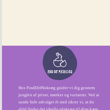
Hos FindDitPåskeæg guider vi dig gennem
junglen af priser, mærker og varianter. Ved at
samle hele udvalget ét sted sikrer vi, at du
altid finder det ideelle påskeæg til dine kære