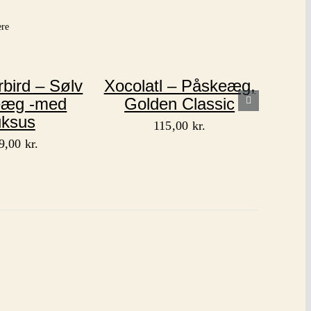
ere
ird – Sølv
Xocolatl – Påskeæg,
eæg -med
Golden Classic
uksus
115,00
kr.
9,00
kr.