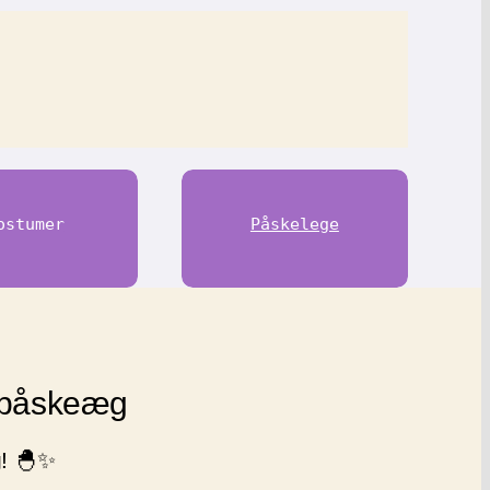
ostumer
Påskelege
e påskeæg
g! 🐣✨