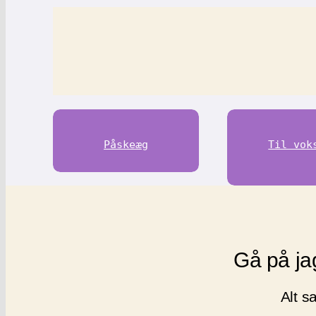
Påskeæg
Til vok
Gå på ja
Alt s