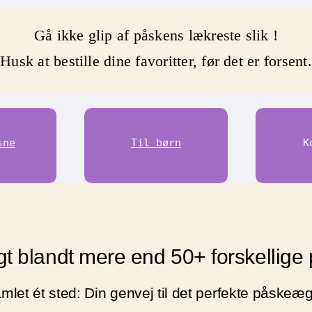
Gå ikke glip af påskens lækreste slik !
Husk at bestille dine favoritter, før det er forsent.
sne
Til børn
K
gt blandt mere end 50+ forskellig
amlet ét sted: Din genvej til det perfekte påskeæ