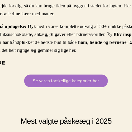
ejde for dig, så du kan bruge tiden på hyggen i stedet for jagten. Her 
orkæle dine kære med manér.
å opdagelse:
Dyk ned i vores komplette udvalg af 50+ unikke påskeæ
 luksuschokolade, slikæg, øl-gaver eller børnefavoritter. 🏷️
Bliv insp
i har håndplukket de bedste bud til både
ham
,
hende
og
børnene
. 
t det helt rigtige æg gemmer sig lige her.
🍫
Se vores forskellige kategorier her
Mest valgte påskeæg i 2025