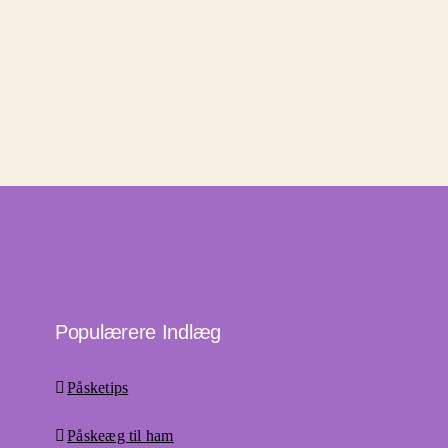
Populærere Indlæg
Påsketips
Påskeæg til ham