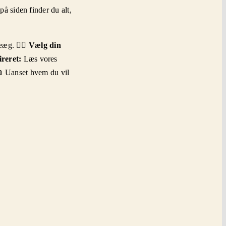
på siden finder du alt,
g. 🕵️‍♂️
Vælg din
ireret:
Læs vores
📖 Uanset hvem du vil