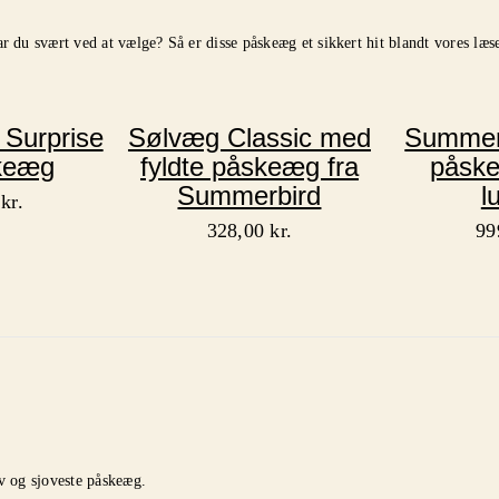
r du svært ved at vælge? Så er disse påskeæg et sikkert hit blandt vores læs
 Surprise
Sølvæg Classic med
Summerb
keæg
fyldte påskeæg fra
påsk
Summerbird
l
0
kr.
328,00
kr.
99
iv og sjoveste påskeæg.