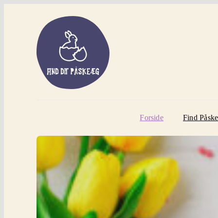
Skip
to
content
Forside
Find Påsk