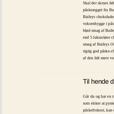
Skal der skrues li
påskeægget fra Bai
Baileys chokoladeæ
voksenhygge i pås
blød smag af Baile
end 5 luksuriøse c
smag af Baileys Or
rigtig god påske-
af den lidt mere vo
Til hende d
Går du og har en r
som elsker at pynt
påskefrokost, kan 