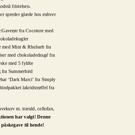
dstå fristelsen.
der spreder glæde hos enhver
:
Gaverør fra Cocoture med
hokoladekugler
r med Mint & Rhubarb fra
dser med chokoladedragé fra
ke med 5 fyldte
 fra Summerbird
bar ‘Dark Marci’ fra Simply
tindpakket lakridstrøffel fra
gavekurv m. træuld, cellofan,
ionen har valgt! Denne
 påskegave til hende!