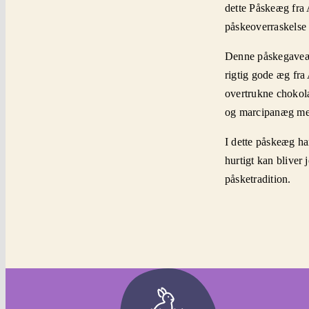
dette Påskeæg fra
påskeoverraskelse 
Denne påskegaveæs
rigtig gode æg fra
overtrukne choko
og marcipanæg me
I dette påskeæg har
hurtigt kan bliver j
påsketradition.