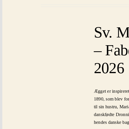
Sv. M
– Fab
2026
Ægget er inspirere
1890, som blev for
til sin hustru, Ma
danskfødte Dronni
hendes danske ba