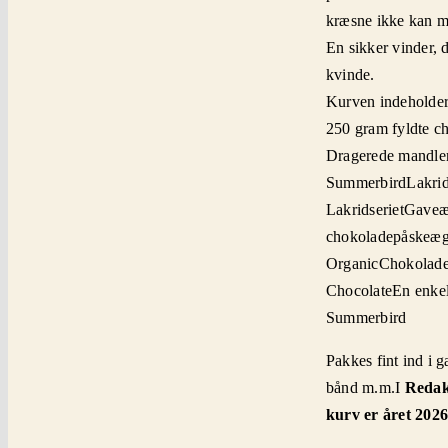
kræsne ikke kan mo
En sikker vinder, 
kvinde.
Kurven indeholder
250 gram fyldte c
Dragerede mandle
Summerbird
Lakri
Lakridseriet
Gaveæs
chokoladepåskeæg
Organic
Chokolade
Chocolate
En enkel
Summerbird
Pakkes fint ind i 
bånd m.m.
I
Redakt
kurv er året 2026