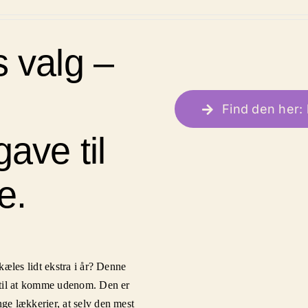
 valg –
Find den her: 
ave til
e.
kæles lidt ekstra i år? Denne
 til at komme udenom. Den er
e lækkerier, at selv den mest