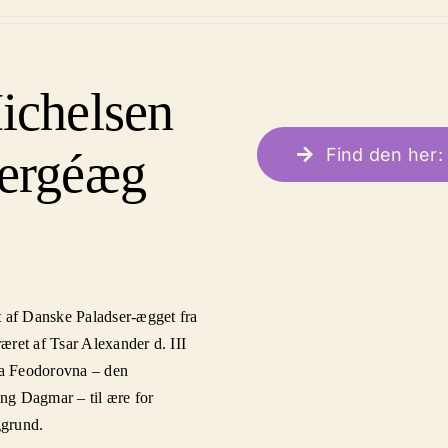
ichelsen
ergéæg
Find den her: 
t af Danske Paladser-ægget fra
æret af Tsar Alexander d. III
ria Feodorovna – den
ng Dagmar – til ære for
ggrund.