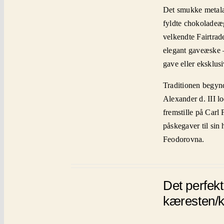
Det smukke metalæ
fyldte chokoladeæg
velkendte Fairtrad
elegant gaveæske 
gave eller eksklus
Traditionen begynd
Alexander d. III l
fremstille på Carl
påskegaver til sin 
Feodorovna.
Det perfek
kæresten/