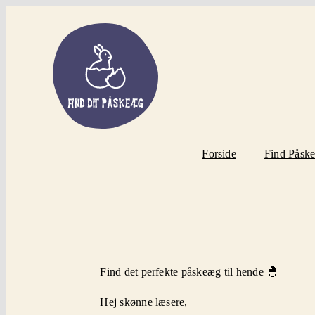
Skip
to
content
Forside
Find Påsk
Find det perfekte påskeæg til hende 🐣
Hej skønne læsere,