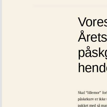
Vores
Årets
påskg
hend
Skal “lillemor” for
påskekurv er ikke
pakket med så mang