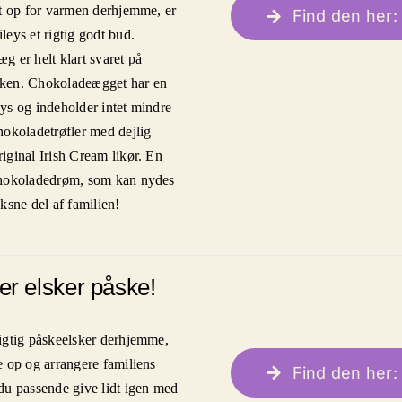
dt op for varmen derhjemme, er
Find den her: 
leys et rigtig godt bud.
g er helt klart svaret på
ken. Chokoladeægget har en
ys og indeholder intet mindre
hokoladetrøfler med dejlig
iginal Irish Cream likør. En
chokoladedrøm, som kan nydes
ksne del af familien!
er elsker påske!
igtig påskeelsker derhjemme,
e op og arrangere familiens
Find den her: 
du passende give lidt igen med