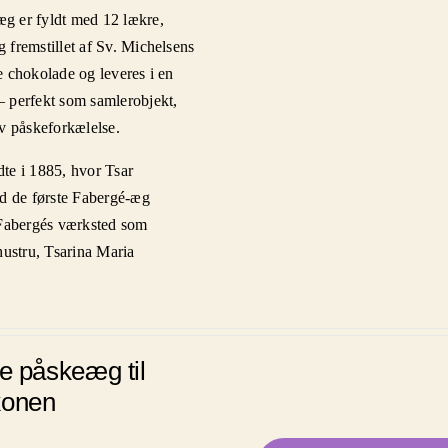
g er fyldt med 12 lækre,
 fremstillet af Sv. Michelsens
e chokolade og leveres i en
– perfekt som samlerobjekt,
iv påskeforkælelse.
te i 1885, hvor Tsar
od de første Fabergé-æg
 Fabergés værksted som
hustru, Tsarina Maria
te påskeæg til
konen