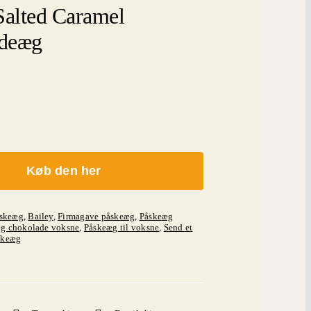
Salted Caramel
deæg
Køb den her
åskeæg
,
Bailey
,
Firmagave påskeæg
,
Påskeæg
g chokolade voksne
,
Påskeæg til voksne
,
Send et
skeæg