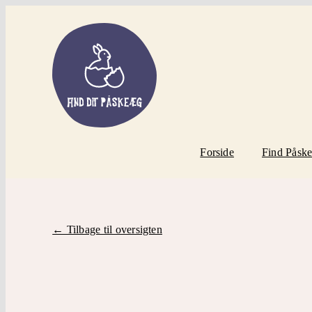
Skip
to
content
Forside
Find Påsk
← Tilbage til oversigten