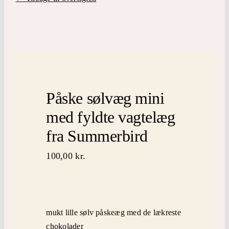
Påskepynt LEGO
inspiration
Mærker
Påske sølvæg mini
kontakt
med fyldte vagtelæg
fra Summerbird
100,00
kr.
mukt lille sølv påskeæg med de lækreste
chokolader