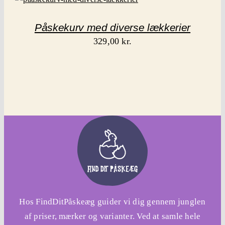
Påskekurv med diverse lækkerier
329,00
kr.
Hos FindDitPåskeæg guider vi dig gennem junglen
af priser, mærker og varianter. Ved at samle hele