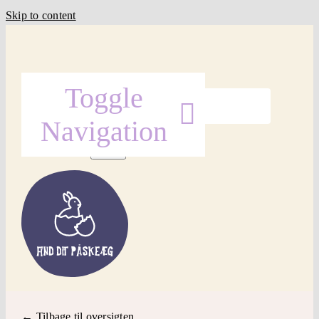
Skip to content
Søg efter:
Toggle
Navigation
Forside
Find Påskeæg
Påskepynt
← Tilbage til oversigten