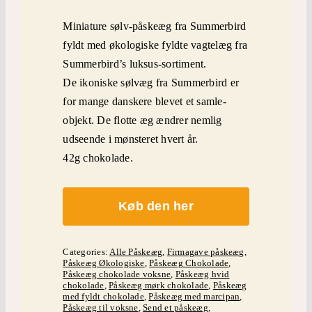
Miniature sølv-påskeæg fra Summerbird
fyldt med økologiske fyldte vagtelæg fra
Summerbird’s luksus-sortiment.
De ikoniske sølvæg fra Summerbird er
for mange danskere blevet et samle-
objekt. De flotte æg ændrer nemlig
udseende i mønsteret hvert år.
42g chokolade.
Køb den her
Categories:
Alle Påskeæg
,
Firmagave påskeæg
,
Påskeæg Økologiske
,
Påskeæg Chokolade
,
Påskeæg chokolade voksne
,
Påskeæg hvid
chokolade
,
Påskeæg mørk chokolade
,
Påskeæg
med fyldt chokolade
,
Påskeæg med marcipan
,
Påskeæg til voksne
,
Send et påskeæg
,