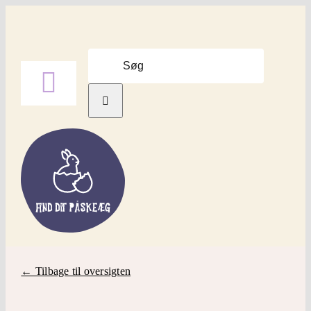
Skip
to
content
Søg
efter:
Toggle
Navigation
Forside
Find Påskeæg
Påskepynt
Påskepynt LEGO
← Tilbage til oversigten