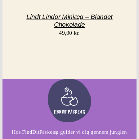
Lindt Lindor Miniæg – Blandet
Chokolade
49,00
kr.
Hos FindDitPåskeæg guider vi dig gennem junglen