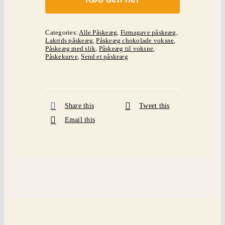
Categories:
Alle Påskeæg
,
Firmagave påskeæg
,
Lakrids påskeæg
,
Påskeæg chokolade voksne
,
Påskeæg med slik
,
Påskeæg til voksne
,
Påskekurve
,
Send et påskeæg
Share this
Tweet this
Email this