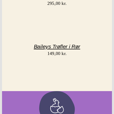
295,00
kr.
Baileys Trøfler i Rør
149,00
kr.