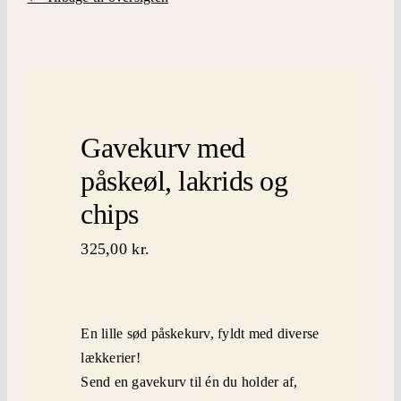
Påskepynt LEGO
inspiration
Mærker
Gavekurv med
påskeøl, lakrids og
kontakt
chips
325,00
kr.
En lille sød påskekurv, fyldt med diverse
lækkerier!
Send en gavekurv til én du holder af,