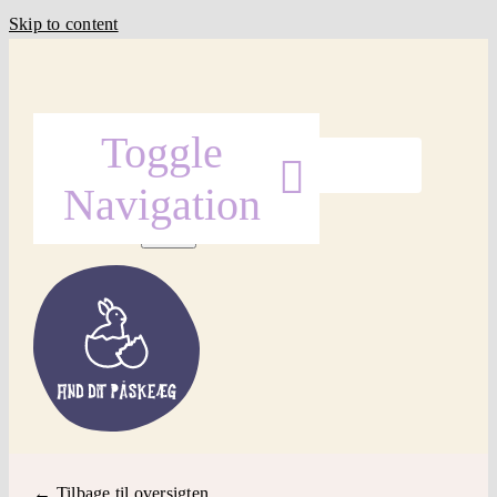
Skip to content
Søg efter:
Toggle
Navigation
Forside
Find Påskeæg
Påskepynt
← Tilbage til oversigten