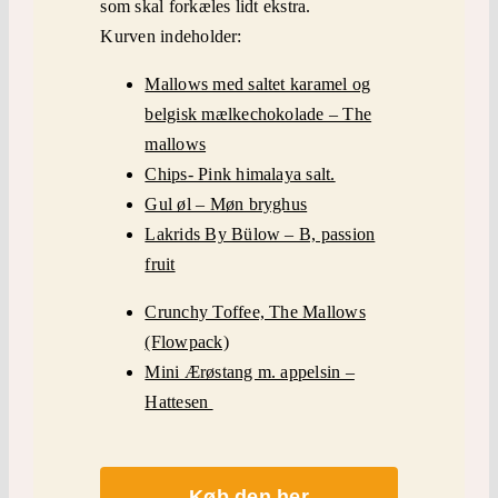
som skal forkæles lidt ekstra.
Kurven indeholder:
Mallows med saltet karamel og
belgisk mælkechokolade – The
mallows
Chips- Pink himalaya salt.
Gul øl – Møn bryghus
Lakrids By Bülow – B, passion
fruit
Crunchy Toffee, The Mallows
(Flowpack)
Mini Ærøstang m. appelsin –
Hattesen
Køb den her