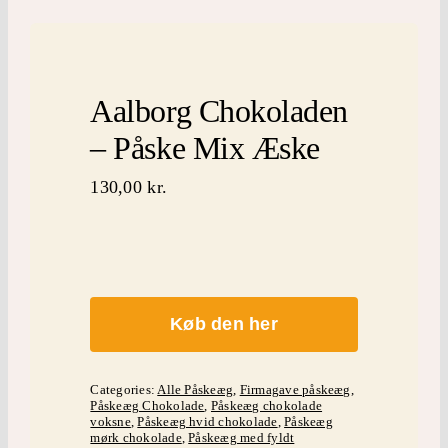
inspiration
Mærker
Aalborg Chokoladen
kontakt
– Påske Mix Æske
130,00
kr.
Køb den her
Categories:
Alle Påskeæg
,
Firmagave påskeæg
,
Påskeæg Chokolade
,
Påskeæg chokolade
voksne
,
Påskeæg hvid chokolade
,
Påskeæg
mørk chokolade
,
Påskeæg med fyldt