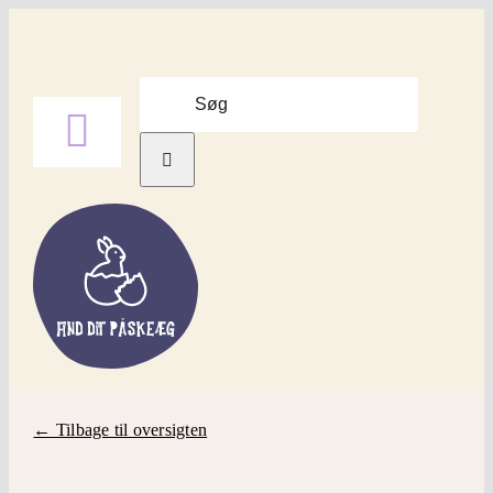
Skip
to
content
Søg
efter:
Toggle
Navigation
Forside
Find Påskeæg
Påskepynt
Påskepynt LEGO
← Tilbage til oversigten