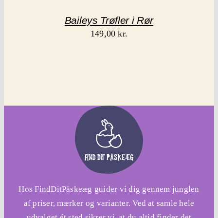
Baileys Trøfler i Rør
149,00
kr.
Hos FindDitPåskeæg guider vi dig gennem junglen
af priser, mærker og varianter. Ved at samle hele
udvalget ét sted sikrer vi, at du altid finder det